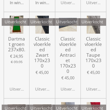
In winkelwagen
In winkelwagen
Uitverkocht
Uitverkocht
Uitverkocht
Uitverkocht
Uitverkocht
Uitverkocht
Dartma
Classic
Classic
Classic
t groen
vloerkle
vloerkle
vloerkle
237x80.
ed
ed
ed
Zwart
Antraci
Taupe
€ 24,95
170x23
et
170x23
€ 39,95
0
170x23
0
0
€ 45,00
€ 45,00
€ 45,00
Uitverkocht
Uitverkocht
Uitverkocht
Uitverkocht
Uitverkocht
Uitverkocht
Uitverkocht
Uitverkocht