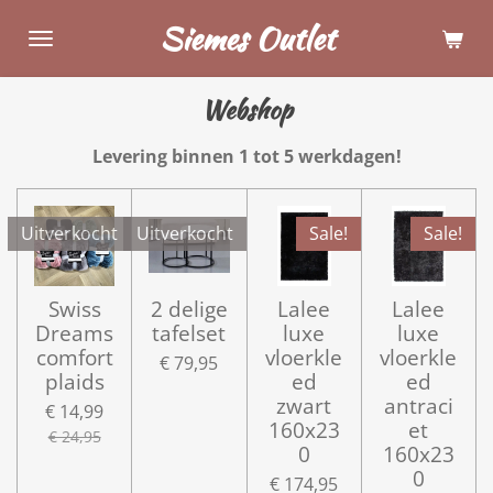
Ga
Siemes Outlet
direct
naar
Webshop
de
hoofdinhoud
Levering binnen 1 tot 5 werkdagen!
Uitverkocht
Uitverkocht
Sale!
Sale!
Swiss
2 delige
Lalee
Lalee
Dreams
tafelset
luxe
luxe
comfort
vloerkle
vloerkle
€ 79,95
plaids
ed
ed
zwart
antraci
€ 14,99
160x23
et
€ 24,95
0
160x23
0
€ 174,95