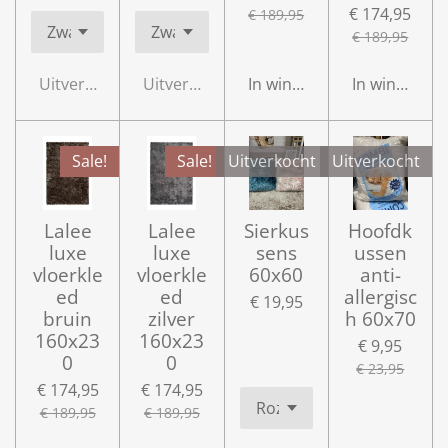
€ 174,95
€ 189,95
€ 189,95
Uitverkocht
Uitverkocht
In winkelwagen
In winkelwa
Sale!
Sale!
Uitverkocht
Uitverkocht
Lalee
Lalee
Sierkus
Hoofdk
luxe
luxe
sens
ussen
vloerkle
vloerkle
60x60
anti-
ed
ed
allergisc
€ 19,95
bruin
zilver
h 60x70
160x23
160x23
€ 9,95
0
0
€ 23,95
€ 174,95
€ 174,95
€ 189,95
€ 189,95