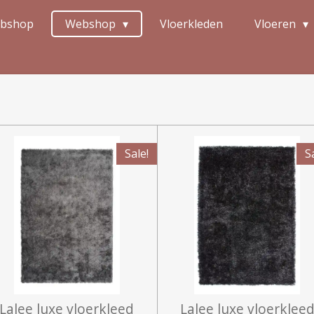
bshop
Webshop
Vloerkleden
Vloeren
Sale!
S
Lalee luxe vloerkleed
Lalee luxe vloerklee