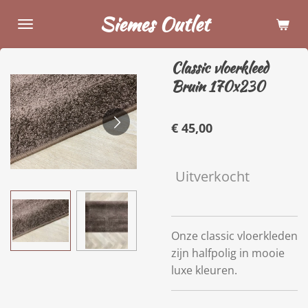
Ga
Siemes Outlet
direct
naar
Classic vloerkleed
de
Bruin 170x230
hoofdinhoud
€ 45,00
Uitverkocht
Onze classic vloerkleden
zijn halfpolig in mooie
luxe kleuren.