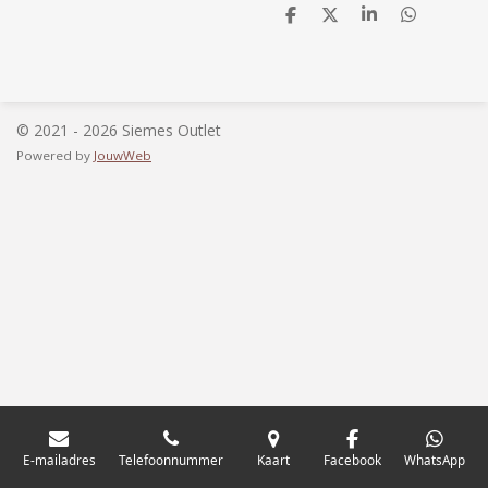
D
D
S
D
e
e
h
e
l
e
a
l
e
l
r
e
n
e
n
© 2021 - 2026 Siemes Outlet
Powered by
JouwWeb
E-mailadres
Telefoonnummer
Kaart
Facebook
WhatsApp