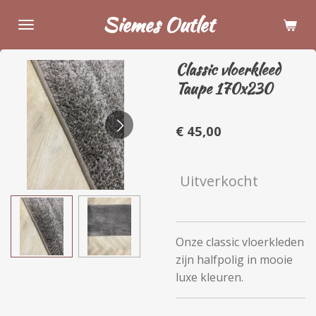
Ga
Siemes Outlet
direct
naar
Classic vloerkleed
de
Taupe 170x230
hoofdinhoud
€ 45,00
Uitverkocht
Onze classic vloerkleden
zijn halfpolig in mooie
luxe kleuren.