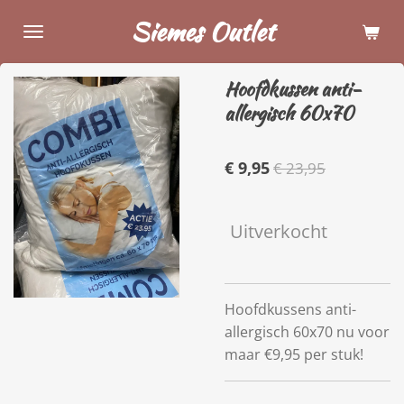
Ga
Siemes Outlet
direct
naar
Hoofdkussen anti-
de
allergisch 60x70
hoofdinhoud
€ 9,95
€ 23,95
Uitverkocht
Hoofdkussens anti-
allergisch 60x70 nu voor
maar €9,95 per stuk!