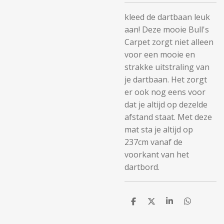
kleed de dartbaan leuk
aan! Deze mooie Bull's
Carpet zorgt niet alleen
voor een mooie en
strakke uitstraling van
je dartbaan. Het zorgt
er ook nog eens voor
dat je altijd op dezelde
afstand staat. Met deze
mat sta je altijd op
237cm vanaf de
voorkant van het
dartbord.
D
D
S
D
e
e
h
e
l
e
a
l