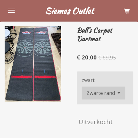
Ga
Siemes Outlet
direct
naar
Bull's Carpet
de
Dartmat
hoofdinhoud
€ 20,00
€ 69,95
zwart
Uitverkocht